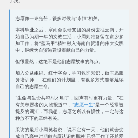
了我
。
志愿像一束光芒，很多时候与“永恒”相关。
本科毕业之后，寒雨会以
研支团
的身份去往云南，开
始自己为期一年的支教生活；小周则准备留在家乡参
加工作，将“蓝马甲”精神融入海南自贸港的伟大实践
中，继续为
自贸港建设
奉献自己的力量。
但很显然，
这绝不是他们志愿故事的终点
。
加入公益组织、红十字会，学习救护知识，做志愿服
务培训师......在他们的计划里，有很多方式能够延续
自己的志愿生命。
“生命与生命共鸣时才明了，回声有时更有力量。”在
有关志愿者的人物报道中，
“志愿一生”
是一个经常被
提及的词汇，而我想，志愿之所以有惯性，一定与这
种放不下的牵绊有关。
采访的最后小周笑着说，说不定有一天，他们就会变
成自己高中时期做志愿认识的那种“已经工作了还总爱