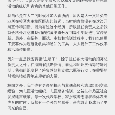
者”角色，负责人需要学着从宏观和发展的眼光去看待志愿
活动的组织和青协的其他日常工作。
我自己是在大二的时候才加入青协的，原因是大一文科类专
业所在校区离主校区距离比较远，当时的青协没有在这边开
展宣传和招新。因为有过这个经历，所以担任负责人之后我
就会格外注意将我们的招募渠道分发到每个学院进行宣传纳
新。另外，
在招募、面试、审核和培训过程中，我们也使用
了麦客作为规范化收集和通知的工具，大大提升了工作效率
和活动传播度
。
另外一点是我变得更“主动了”，除了担任
各大活动的招募总
负责人
之外，在海南省抗击疫情、春运和郑州灾情等特殊时
期，我都
组织发起了筹集善款和支教志愿等行动
，在需要的
时候集结起青年志愿者的力量。
校园之外，我们也有更多的机会与其他高校和志愿组织交流
经验，
为志愿活动组织、志愿服务培训、公益扶持乃至社会
发展建言献策
。每一次代表学校、家乡或者志愿者群体发出
声音的时候，我都有一个强烈的感受：
是志愿让我成为了更
闪光的自己
。