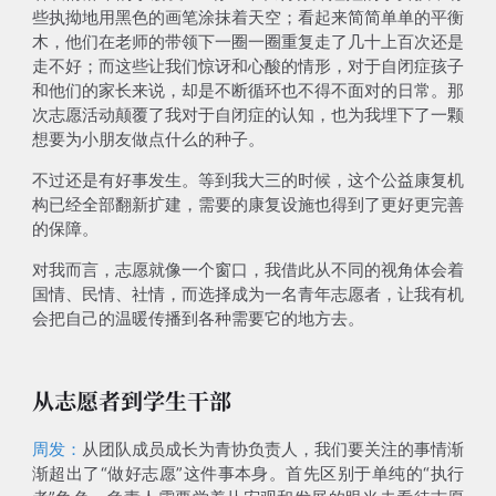
些执拗地用黑色的画笔涂抹着天空；看起来简简单单的平衡
木，他们在老师的带领下一圈一圈重复走了几十上百次还是
走不好；
而这些让我们惊讶和心酸的情形，对于自闭症孩子
和他们的家长来说，却是不断循环也不得不面对的日常
。那
次志愿活动颠覆了我对于自闭症的认知，也为我埋下了一颗
想要为小朋友做点什么的种子。
不过还是有好事发生。等到我大三的时候，这个公益康复机
构已经全部翻新扩建，需要的康复设施也得到了更好更完善
的保障。
对我而言，志愿就像一个窗口，我借此从不同的视角体会着
国情、民情、社情，而
选择成为一名青年志愿者，让我有机
会把自己的温暖传播到各种需要它的地方去
。
从志愿者到学生干部
周发：
从团队成员成长为青协负责人，我们要关注的事情渐
渐超出了“做好志愿”这件事本身。首先区别于单纯的“执行