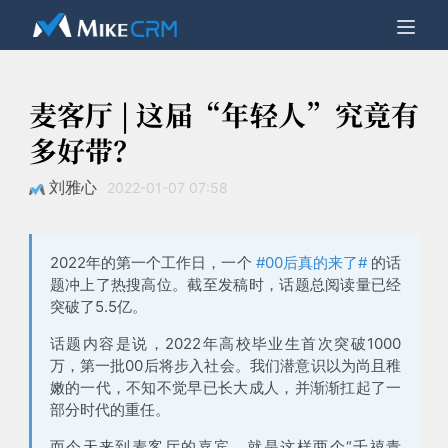
麦客厅 | 这届“年轻人”究竟有
多好带？
刘雅心
2022-01-07 07:58
2022年的第一个工作日，一个
#00后真的来了#
的话
题冲上了热搜高位。截至发稿时，话题总阅读量已经
突破了
5.5亿
。
话题内容是说，
2022年高校毕业生首次突破1000
万，第一批00后将步入社会
。我们潜意识以为尚且稚
嫩的一代，不知不觉早已长大成人，并渐渐扛起了一
部分时代的重任。
而今天来到麦客厅的嘉宾，就是这样两个“千禧青