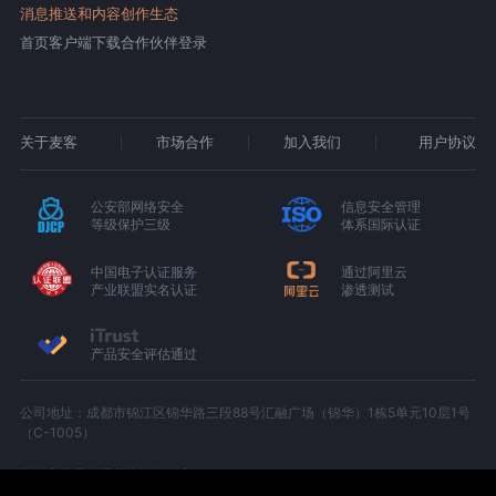
消息推送和内容创作生态
首页
客户端下载
合作伙伴登录
关于麦客
市场合作
加入我们
用户协议
公安部网络安全
信息安全管理
等级保护三级
体系国际认证
中国电子认证服务
通过阿里云
产业联盟实名认证
渗透测试
产品安全评估通过
公司地址：成都市锦江区锦华路三段88号汇融广场（锦华）1栋5单元10层1号
（C-1005）
增值电信业务经营许可证：京B2-20180674
京ICP备15000327号-1
川公网安备 51010402000439 号