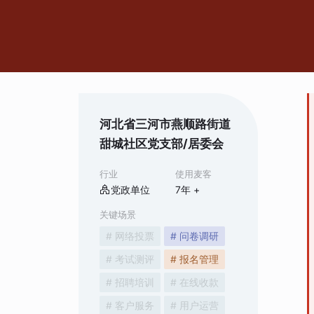
河北省三河市燕顺路街道
甜城社区党支部/居委会
行业
使用麦客
党政单位
7
年 +
关键场景
# 网络投票
# 问卷调研
# 考试测评
# 报名管理
# 招聘培训
# 在线收款
# 客户服务
# 用户运营